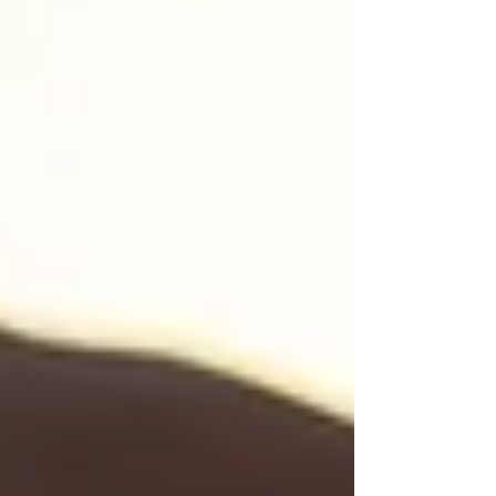
dormimos poco, dormimos mal o nos despertamos
sin la sensación de haber recuperado nuestras
fuerzas. Actualmente, alrededor de cinco millones de
personas toman medicamentos para dormir en
España y un 42 % de la población afirma haberlos utili